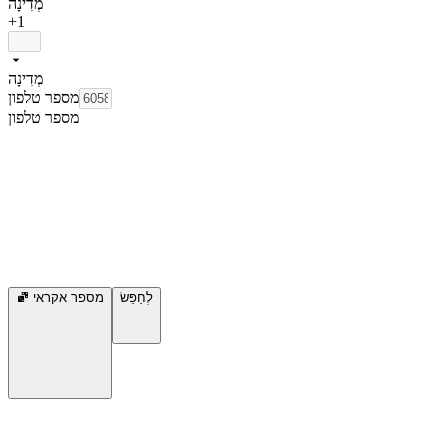
מְדִינָה
+1
מְדִינָה
מספר טלפון
מספר טלפון
לְחַפֵּשׂ
מספר אקראי