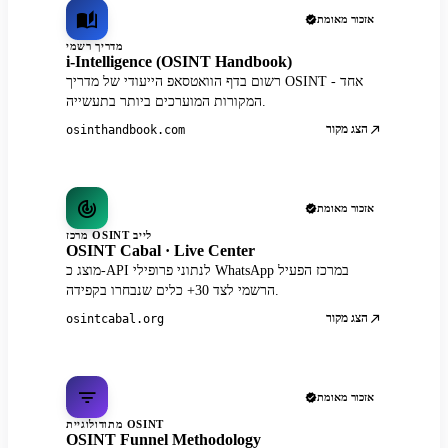
אזכור מאומת
מדריך רשמי
i-Intelligence (OSINT Handbook)
רשום בדף הוואטסאפ הייעודי של מדריך OSINT - אחד
המקורות המוערכים ביותר בתעשייה.
הצג מקור
osinthandbook.com
אזכור מאומת
מרכז OSINT לייב
OSINT Cabal · Live Center
מוצג כ-API לנתוני פרופילי WhatsApp במרכז הפעיל
הרשמי לצד 30+ כלים שנבחרו בקפידה.
הצג מקור
osintcabal.org
אזכור מאומת
מתודולוגיית OSINT
OSINT Funnel Methodology