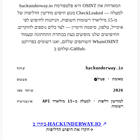
hackunderway.io היא פלטפורמת OSINT המארחת את
מנוע חיפוש מודיעין הדליפות של CheckLeaked — למעלה
מ-15 מיליארד רשומות חשופות, הניתנות לחיפוש לפי
אימייל, טלפון, סיסמה ודומיין — לצד כלים נוספים לחוקרים.
החיפושים שלנו מופיעים כעת בכותרת התחתונה ובעמוד
השותפים שלהם, ואנו רשומים בפרויקט WhatsOSINT
שלהם ב-GitHub.
hackunderway.io
שותף
מאומת · פעיל
סטטוס
2026
שותף מאז
API למודיעין דליפות · למעלה מ-15 מיליארד
אינטגרציה
רשומות
בקרו ב-HACKUNDERWAY.IO
חקרו את חיפוש הדליפות