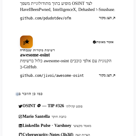
מופיע בתוך מתודולוגיית משפך OSINT לצד
HaveIBeenPwned, IntelligenceX, Dehashed ו-Snusbase.
הצג מקור
github.com/pdudotdev/ofm
אזכור מאומת
רשימת מקורות שנבחרה
awesome-osint
כלול ברשימת awesome-osint הקנונית עם אלפי כוכבים
ב-GitHub.
הצג מקור
github.com/jivoi/awesome-osint
כמו כן הוזכר ב
OSINT 🪙 — TIP #326
פוסט קהילתי
Mario Santella
כתבת חוקר
LinkedIn Pulse · Varshney
מאמר מקצועי
Cybersecurity-Notes (3ls3if)
הערות קצה