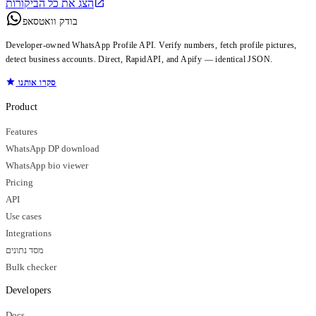
הצג את כל הביקורות
בודק וואטסאפ
Developer-owned WhatsApp Profile API. Verify numbers, fetch profile pictures,
detect business accounts. Direct, RapidAPI, and Apify — identical JSON.
סקרו אותנו
Product
Features
WhatsApp DP download
WhatsApp bio viewer
Pricing
API
Use cases
Integrations
מסד נתונים
Bulk checker
Developers
Docs