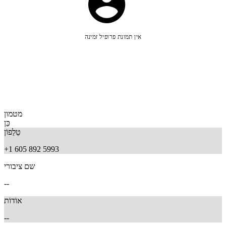
אין תמונת פרופיל זמינה
מטמון
כֵּן
טֵלֵפוֹן
+1 605 892 5993
שם ציבורי
--
אוֹדוֹת
--