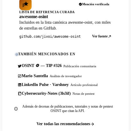
Mención verificada
LISTA DE REFERENCIA CURADA
awesome-osint
Incluidos en la lista canónica awesome-osint, con miles
de estrellas en GitHub.
Ver fuente
github.com/jivoi/awesome-osint
TAMBIÉN MENCIONADOS EN
OSINT 🪙 — TIP #326
Publicación comunitaria
Mario Santella
Análisis de investigador
LinkedIn Pulse · Varshney
Artículo profesional
Cybersecurity-Notes (3ls3if)
Notas de pentest
Además de decenas de publicaciones, tutoriales y notas de pentest
OSINT que citan la API.
Ver todas las recomendaciones