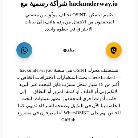
شراكة رسمية مع hackunderway.io
تحالف موثّق بين منصتي OSINT، صُمم ليتمكن
المحققون من الانتقال من رقم هاتف إلى بيانات
الاختراق في خطوة واحدة.
موثّق
hackunderway.io هي منصة OSINT تستضيف محرك
بحث استخبارات الاختراقات الخاص بـ CheckLeaked —
أكثر من 15 مليار سجل مسرّب قابل للبحث عبر البريد
الإلكتروني أو الهاتف أو كلمة المرور أو النطاق — إلى
جانب أدوات أخرى للمحققين. تظهر عمليات البحث
الخاصة بنا الآن في التذييل وصفحة الشركاء لديهم، كما
أننا مدرجون في مشروع WhatsOSINT الخاص بهم على
GitHub.