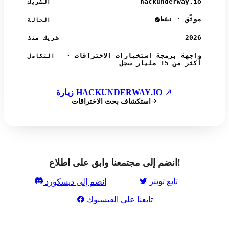
hackunderway.io
الشريك
موثّق · نشط
الحالة
2026
شريك منذ
واجهة برمجة استخبارات الاختراقات ·
التكامل
أكثر من 15 مليار سجل
زيارة HACKUNDERWAY.IO
استكشاف بحث الاختراقات
انضم إلى مجتمعنا وابق على اطلاع!
تابع تويتر
انضم إلى ديسكورد
تابعنا على الفيسبوك