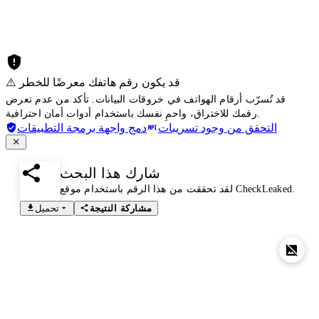
⚠️ قد يكون رقم هاتفك معرضًا للخطر
قد تُسرّب أرقام الهواتف في خروقات البيانات. تأكد من عدم تعرض
رقمك للاختراق، واحمِ نفسك باستخدام أدوات أمان احترافية.
التحقق من وجود تسريبات
دمج واجهة برمجة التطبيقات
شارك هذا البحث
لقد تحققت من هذا الرقم باستخدام موقع CheckLeaked.
مشاركة النتيجة
تحميل