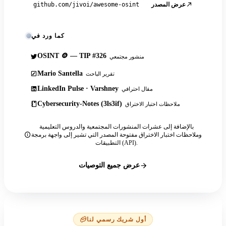
عرض المصدر
github.com/jivoi/awesome-osint
كما ورد في
OSINT 🪙 — TIP #326
منشور مجتمعي
Mario Santella
تقرير الباحث
LinkedIn Pulse · Varshney
مقال احترافي
Cybersecurity-Notes (3ls3if)
ملاحظات اختبار الاختراق
بالإضافة إلى عشرات المنشورات المجتمعية والدروس التعليمية
وملاحظات اختبار الاختراق مفتوحة المصدر التي تشير إلى واجهة برمجة
التطبيقات (API).
عرض جميع التوصيات
أول شريك رسمي لنا