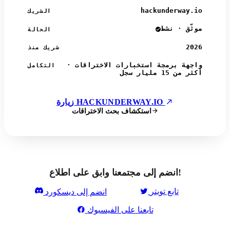
hackunderway.io
الشريك
موثّق · نشط
الحالة
2026
شريك منذ
واجهة برمجة استخبارات الاختراقات ·
التكامل
أكثر من 15 مليار سجل
زيارة HACKUNDERWAY.IO
استكشاف بحث الاختراقات
انضم إلى مجتمعنا وابق على اطلاع!
تابع تويتر
انضم إلى ديسكورد
تابعنا على الفيسبوك