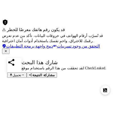
⚠️ قد يكون رقم هاتفك معرضًا للخطر
قد تُسرّب أرقام الهواتف في خروقات البيانات. تأكد من عدم تعرض
رقمك للاختراق، واحمِ نفسك باستخدام أدوات أمان احترافية.
التحقق من وجود تسريبات
دمج واجهة برمجة التطبيقات
شارك هذا البحث
لقد تحققت من هذا الرقم باستخدام موقع CheckLeaked.
مشاركة النتيجة
تحميل