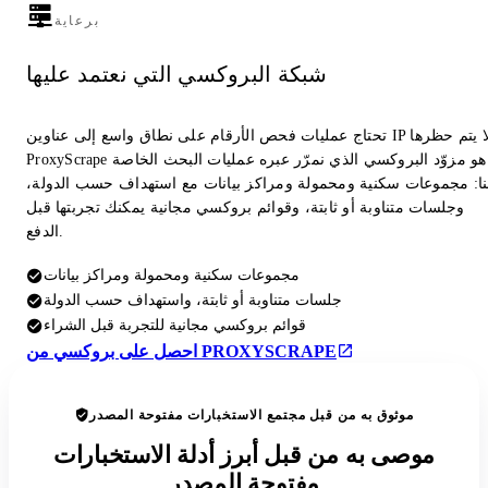
برعاية
شبكة البروكسي التي نعتمد عليها
تحتاج عمليات فحص الأرقام على نطاق واسع إلى عناوين IP لا يتم حظرها.
ProxyScrape هو مزوّد البروكسي الذي نمرّر عبره عمليات البحث الخاصة
نا: مجموعات سكنية ومحمولة ومراكز بيانات مع استهداف حسب الدولة،
وجلسات متناوبة أو ثابتة، وقوائم بروكسي مجانية يمكنك تجربتها قبل
الدفع.
مجموعات سكنية ومحمولة ومراكز بيانات
جلسات متناوبة أو ثابتة، واستهداف حسب الدولة
قوائم بروكسي مجانية للتجربة قبل الشراء
احصل على بروكسي من PROXYSCRAPE
موثوق به من قبل مجتمع الاستخبارات مفتوحة المصدر
موصى به من قبل أبرز أدلة الاستخبارات
مفتوحة المصدر