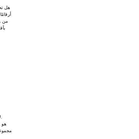
هل تح
من و
مجموعا