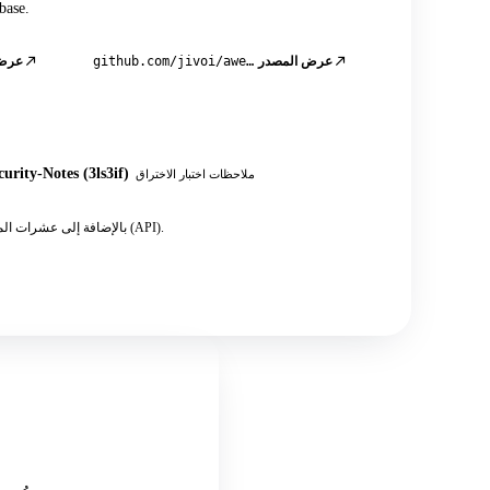
و IntelligenceX و 
عرض المصدر
github.com/jivoi/awesome-osint
عرض 
urity-Notes (3ls3if)
ملاحظات اختبار الاختراق
بالإضافة إلى عشرات المنشورات المجتمعية والدروس التعليمية وملاحظات اختبار الاختراق مفتوحة المصدر التي تشير إلى واجهة برمجة التطبيقات (API).