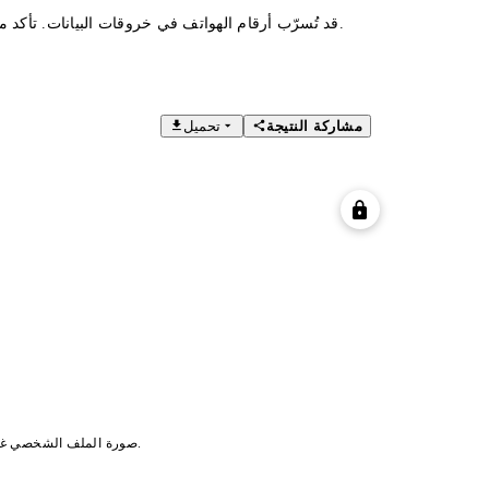
قد تُسرّب أرقام الهواتف في خروقات البيانات. تأكد من عدم تعرض رقمك للاختراق، واحمِ نفسك باستخدام أدوات أمان احترافية.
مشاركة النتيجة
تحميل
صورة الملف الشخصي غير متاحة بسبب قيود الخصوصية/الأذونات.