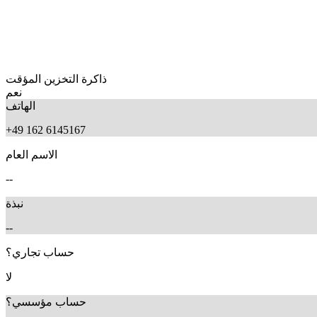
ذاكرة التخزين المؤقت
نعم
الهاتف
+49 162 6145167
الاسم العام
--
نبذة
--
حساب تجاري؟
لا
حساب مؤسسي؟