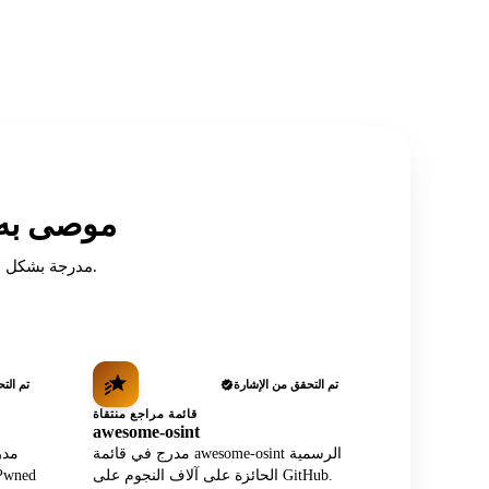
موصى به م
مدرجة بشكل مستقل في أكثر المراجع والمنهجيات وقوائم مجتمع الاستخبارات مفتوحة المصدر احتراماً.
تم التحقق من الإشارة
تم الت
قائمة مراجع منتقاة
awesome-osint
مدرج في قائمة awesome-osint الرسمية
مدر
الحائزة على آلاف النجوم على GitHub.