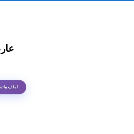
عار
أرخص API لملف واتساب الشخصي بين جميع البدائل.