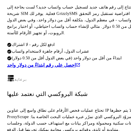
تاج إلى رقم هاتف جديد لتسجيل حساب واتساب جديد؟ لست بحاجة إلى
شريحة SIM فعلية. يوفر لك GrizzlySMS أرقامًا افتراضية تستقبل رمز التحقق
اتساب - في معظم الدول، بتكلفة أقل من دولار واحد، وفي بعض الدول
بأقل من 0.50 دولار. مثالي لإنشاء حساب واتساب احتياطي، أو اختبار برامج
الروبوت، أو تجهيز الأرقام للأتمتة.
ادفع لكل رقم - لا اشتراك
عشرات الدول، أرقام جاهزة لاستخدام واتساب
ابتداءً من أقل من دولار واحد (في بعض الدول أقل من 0.50 دولار)
احصل على رقم ابتداءً من دولار واحد
برعاية
شبكة البروكسي التي نعتمد عليها
تحتاج عمليات فحص الأرقام على نطاق واسع إلى عناوين IP لا يتم حظرها.
ProxyScrape هو مزوّد البروكسي الذي نمرّر عبره عمليات البحث الخاصة بنا:
ت سكنية ومحمولة ومراكز بيانات مع استهداف حسب الدولة، وجلسات
متناوبة أو ثابتة، وقوائم بروكسي مجانية يمكنك تجربتها قبل الدفع.