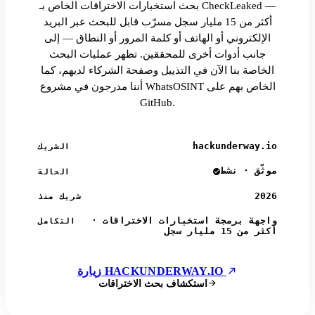
بحث استخبارات الاختراقات الخاص بـ CheckLeaked —
أكثر من 15 مليار سجل مسرّب قابل للبحث عبر البريد
الإلكتروني أو الهاتف أو كلمة المرور أو النطاق — إلى
جانب أدوات أخرى للمحققين. تظهر عمليات البحث
الخاصة بنا الآن في التذييل وصفحة الشركاء لديهم، كما
أننا مدرجون في مشروع WhatsOSINT الخاص بهم على
GitHub.
hackunderway.io
الشريك
موثّق · نشط
الحالة
2026
شريك منذ
واجهة برمجة استخبارات الاختراقات ·
التكامل
أكثر من 15 مليار سجل
زيارة HACKUNDERWAY.IO
استكشاف بحث الاختراقات