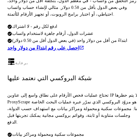
رمز التحقق من واتساب - في معظم الدول، بتكلفة أقل من دولار واحد،
وفي بعض الدول بأقل من 0.50 دولار. مثالي لإنشاء حساب واتساب
احتياطي، أو اختبار برامج الروبوت، أو تجهيز الأرقام للأتمتة.
ادفع لكل رقم - لا اشتراك
عشرات الدول، أرقام جاهزة لاستخدام واتساب
ابتداءً من أقل من دولار واحد (في بعض الدول أقل من 0.50 دولار)
احصل على رقم ابتداءً من دولار واحد
برعاية
شبكة البروكسي التي نعتمد عليها
تحتاج عمليات فحص الأرقام على نطاق واسع إلى عناوين IP لا يتم حظرها.
ProxyScrape هو مزوّد البروكسي الذي نمرّر عبره عمليات البحث الخاصة
نا: مجموعات سكنية ومحمولة ومراكز بيانات مع استهداف حسب الدولة،
وجلسات متناوبة أو ثابتة، وقوائم بروكسي مجانية يمكنك تجربتها قبل
الدفع.
مجموعات سكنية ومحمولة ومراكز بيانات