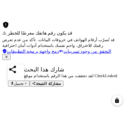
⚠️ قد يكون رقم هاتفك معرضًا للخطر
قد تُسرّب أرقام الهواتف في خروقات البيانات. تأكد من عدم تعرض
رقمك للاختراق، واحمِ نفسك باستخدام أدوات أمان احترافية.
التحقق من وجود تسريبات
دمج واجهة برمجة التطبيقات
شارك هذا البحث
لقد تحققت من هذا الرقم باستخدام موقع CheckLeaked.
مشاركة النتيجة
تحميل