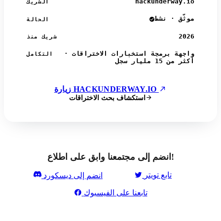
hackunderway.io
الشريك
موثّق · نشط
الحالة
2026
شريك منذ
واجهة برمجة استخبارات الاختراقات ·
التكامل
أكثر من 15 مليار سجل
زيارة HACKUNDERWAY.IO
استكشاف بحث الاختراقات
انضم إلى مجتمعنا وابق على اطلاع!
تابع تويتر
انضم إلى ديسكورد
تابعنا على الفيسبوك