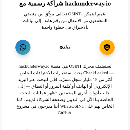
شراكة رسمية مع hackunderway.io
تحالف موثّق بين منصتي OSINT، صُمم ليتمكن
المحققون من الانتقال من رقم هاتف إلى بيانات
الاختراق في خطوة واحدة.
موثّق
hackunderway.io هي منصة OSINT تستضيف محرك
بحث استخبارات الاختراقات الخاص بـ CheckLeaked —
أكثر من 15 مليار سجل مسرّب قابل للبحث عبر البريد
الإلكتروني أو الهاتف أو كلمة المرور أو النطاق — إلى
جانب أدوات أخرى للمحققين. تظهر عمليات البحث
الخاصة بنا الآن في التذييل وصفحة الشركاء لديهم، كما
أننا مدرجون في مشروع WhatsOSINT الخاص بهم على
GitHub.